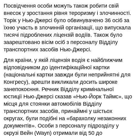
Посвідчення особи можуть також робити свій
внесок у зростання рівня тероризму і злочинності.
Торік у Нью-Джерсі було обвинувачено 36 осіб за
їхню участь в злочинній організації, що випускала
тисячі підроблених ліцензій водіїв. Також було
заарештовано вісім осіб з персоналу Відділу
транспортних засобів Нью-Джерсі.
Для країни, у якій ліцензія водія є найближчим
відповідником до ідентифікаційної картки
(національні картки завжди були неприйнятні для
Конгресу), арешти викликали досить широке
занепокоєння. Речник Відділу кримінальної
юстиції Нью-Джерсі сказав «Нью-Йорк Таймс», що
місця для стоянки автомобілів Відділу
транспортних засобів, принаймні у шістьох
округах, були подібні на «барахолку незаконних
документів». Особи з персоналу підрозділу у
окрузі Вейн (Wayn) отримали від 50 до