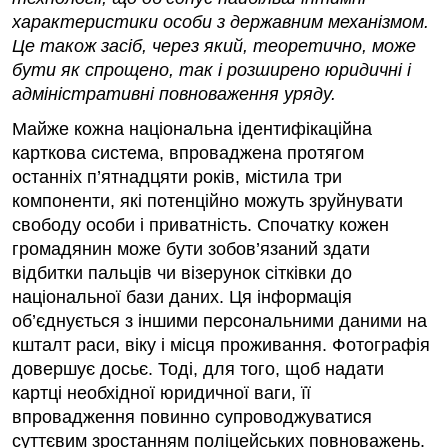
характеристики особи з державним механізмом.
Це також засіб, через який, теоретично, може
бути як спрощено, так і розширено юридичні і
адміністративні повноваження уряду.
Майже кожна національна ідентифікаційна
карткова система, впроваджена протягом
останніх п’ятнадцяти років, містила три
компоненти, які потенційно можуть зруйнувати
свободу особи і приватність. Спочатку кожен
громадянин може бути зобов’язаний здати
відбитки пальців чи візерунок сітківки до
національної бази даних. Ця інформація
об’єднується з іншими персональними даними на
кшталт раси, віку і місця проживання. Фотографія
довершує досьє. Тоді, для того, щоб надати
картці необхідної юридичної ваги, її
впровадження повинно супроводжуватися
суттєвим зростанням поліцейських повноважень.