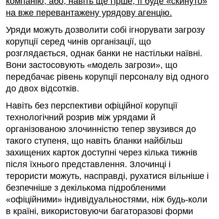
компанію, або, навіть ще гірше, її буде «скинуто»
на вже перевантажену урядову агенцію.
Уряди можуть дозволити собі ігнорувати загрозу
корупції серед чинів організації, що
розглядається, однак банки не настільки наївні.
Вони застосовують «модель загрози», що
передбачає рівень корупції персоналу від одного
до двох відсотків.
Навіть без перспективи офіційної корупції
технологічний розрив між урядами й
організованою злочинністю тепер звузився до
такого ступеня, що навіть бланки найбільш
захищених карток доступні через кілька тижнів
після їхнього представлення. Злочинці і
терористи можуть, насправді, рухатися вільніше і
безпечніше з декількома підробленими
«офіційними» індивідуальностями, ніж будь-коли
в країні, використовуючи багаторазові форми