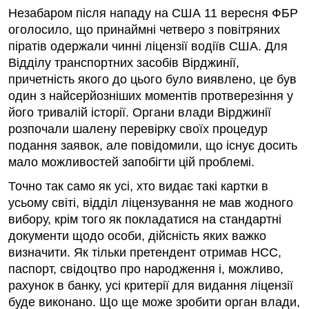
Незабаром після нападу на США 11 вересня ФБР
оголосило, що принаймні четверо з повітряних
піратів одержали чинні ліцензії водіїв США. Для
Відділу транспортних засобів Вірджинії,
причетність якого до цього було виявлено, це був
один з найсерйозніших моментів протверезіння у
його тривалій історії. Органи влади Вірджинії
розпочали шалену перевірку своїх процедур
подання заявок, але повідомили, що існує досить
мало можливостей запобігти цій проблемі.
Точно так само як усі, хто видає такі картки в
усьому світі, відділ ліцензування не мав жодного
вибору, крім того як покладатися на стандартні
документи щодо особи, дійсність яких важко
визначити. Як тільки претендент отримав НСС,
паспорт, свідоцтво про народження і, можливо,
рахунок в банку, усі критерії для видання ліцензії
буде виконано. Що ще може зробити орган влади,