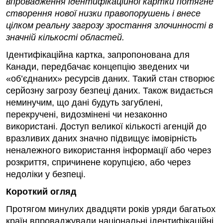
впровадження ідентифікаційної картки потягне
створення нової низки правопорушень і внесе
цілком реальну загрозу зростання злочинності в
значній кількості областей.
Ідентифікаційна картка, запропонована для
Канади, передбачає концепцію зведених чи
«об’єднаних» ресурсів даних. Такий стан створює
серйозну загрозу безпеці даних. Також видається
неминучим, що дані будуть загублені,
перекручені, видозмінені чи незаконно
використані. Доступ великої кількості агенцій до
вразливих даних значно підвищує імовірність
неналежного використання інформації або через
розкриття, спричинене корупцією, або через
недоліки у безпеці.
Короткий огляд
Протягом минулих двадцяти років уряди багатьох
країн впроваджували національні ідентифікаційні