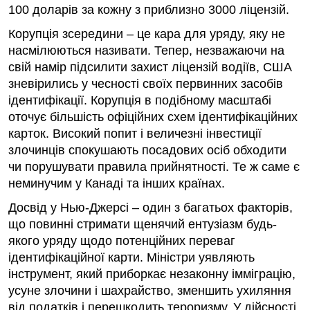
100 доларів за кожну з приблизно 3000 ліцензій.
Корупція зсередини – це кара для уряду, яку не
насмілюються називати. Тепер, незважаючи на
свій намір підсилити захист ліцензій водіїв, США
зневірились у чесності своїх первинних засобів
ідентифікації. Корупція в подібному масштабі
оточує більшість офіційних схем ідентифікаційних
карток. Високий попит і величезні інвестиції
злочинців спокушають посадових осіб обходити
чи порушувати правила прийнятності. Те ж саме є
неминучим у Канаді та інших країнах.
Досвід у Нью-Джерсі – один з багатьох факторів,
що повинні стримати щенячий ентузіазм будь-
якого уряду щодо потенційних переваг
ідентифікаційної карти. Міністри уявляють
інструмент, який приборкає незаконну імміграцію,
усуне злочини і шахрайство, зменшить ухиляння
від податків і перешкодить тероризму. У дійсності,