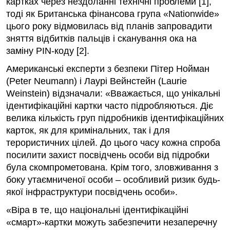
картках через нездоланні технічні проблеми [1],
тоді як Британська фінансова група «Nationwide»
цього року відмовилась від планів запровадити
зняття відбитків пальців і сканування ока на
заміну PIN-коду [2].
Американські експерти з безпеки Пітер Нойман
(Peter Neumann) і Лаурі Вейнстейн (Laurie
Weinstein) відзначали: «Вважається, що унікальні
ідентифікаційні картки часто підробляються. Діє
велика кількість груп підробників ідентифікаційних
карток, як для кримінальних, так і для
терористичних цілей. До цього часу кожна спроба
посилити захист посвідчень особи від підробки
була скомпрометована. Крім того, зловживання з
боку утаємниченої особи – особливий ризик будь-
якої інфраструктури посвідчень особи».
«Віра в те, що національні ідентифікаційні
«смарт»-картки можуть забезпечити незаперечну