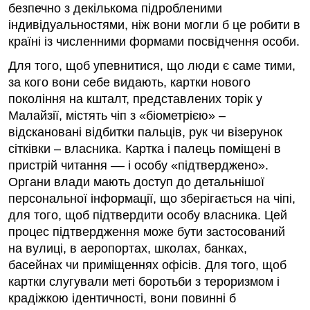
безпечно з декількома підробленими
індивідуальностями, ніж вони могли б це робити в
країні із численними формами посвідчення особи.
Для того, щоб упевнитися, що люди є саме тими,
за кого вони себе видають, картки нового
покоління на кшталт, представлених торік у
Малайзії, містять чіп з «біометрією» –
відскановані відбитки пальців, рук чи візерунок
сітківки – власника. Картка і палець поміщені в
пристрій читання –– і особу «підтверджено».
Органи влади мають доступ до детальнішої
персональної інформації, що зберігається на чіпі,
для того, щоб підтвердити особу власника. Цей
процес підтвердження може бути застосований
на вулиці, в аеропортах, школах, банках,
басейнах чи приміщеннях офісів. Для того, щоб
картки слугували меті боротьби з тероризмом і
крадіжкою ідентичності, вони повинні б