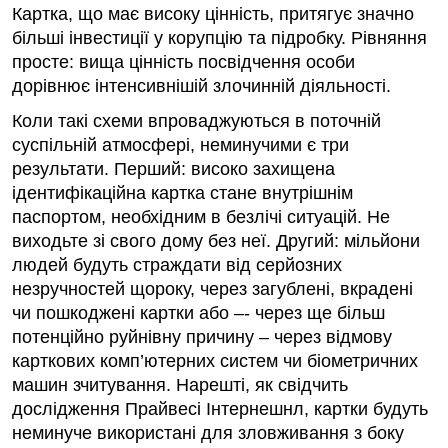
Картка, що має високу цінність, притягує значно
більші інвестиції у корупцію та підробку. Рівняння
просте: вища цінність посвідчення особи
дорівнює інтенсивнішій злочинній діяльності.
Коли такі схеми впроваджуються в поточній
суспільній атмосфері, неминучими є три
результати. Перший: високо захищена
ідентифікаційна картка стане внутрішнім
паспортом, необхідним в безлічі ситуацій. Не
виходьте зі свого дому без неї. Другий: мільйони
людей будуть страждати від серйозних
незручностей щороку, через загублені, вкрадені
чи пошкоджені картки або –- через ще більш
потенційно руйнівну причину – через відмову
карткових комп’ютерних систем чи біометричних
машин зчитування. Нарешті, як свідчить
дослідження Прайвесі Інтернешнл, картки будуть
неминуче використані для зловживання з боку