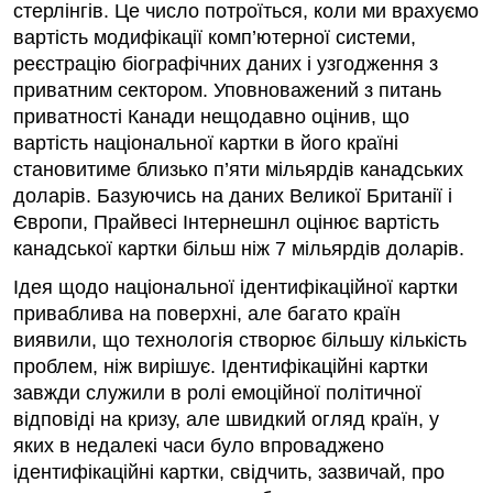
стерлінгів. Це число потроїться, коли ми врахуємо
вартість модифікації комп’ютерної системи,
реєстрацію біографічних даних і узгодження з
приватним сектором. Уповноважений з питань
приватності Канади нещодавно оцінив, що
вартість національної картки в його країні
становитиме близько п’яти мільярдів канадських
доларів. Базуючись на даних Великої Британії і
Європи, Прайвесі Інтернешнл оцінює вартість
канадської картки більш ніж 7 мільярдів доларів.
Ідея щодо національної ідентифікаційної картки
приваблива на поверхні, але багато країн
виявили, що технологія створює більшу кількість
проблем, ніж вирішує. Ідентифікаційні картки
завжди служили в ролі емоційної політичної
відповіді на кризу, але швидкий огляд країн, у
яких в недалекі часи було впроваджено
ідентифікаційні картки, свідчить, зазвичай, про