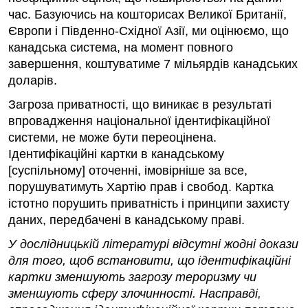
час. Базуючись на кошторисах Великої Британії,
Європи і Південно-Східної Азії, ми оцінюємо, що
канадська система, на момент повного
завершення, коштуватиме 7 мільярдів канадських
доларів.
Загроза приватності, що виникає в результаті
впровадження національної ідентифікаційної
системи, не може бути переоцінена.
Ідентифікаційні картки в канадському
[суспільному] оточенні, імовірніше за все,
порушуватимуть Хартію прав і свобод. Картка
істотно порушить приватність і принципи захисту
даних, передбачені в канадському праві.
У дослідницькій літературі відсутні жодні докази
для того, щоб встановити, що ідентифікаційні
картки зменшують загрозу тероризму чи
зменшують сферу злочинності. Насправді,