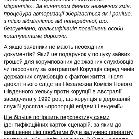
мігрантів». За ви­нятком деяких незначних змін,
процедура авторизації зберігається як і раніше,
з тією відмінністю від попередньої, що,
безсумнівно, фальсифікація посвідчень особи
коштуватиме дорожче.
А якщо заявники не мають необхідних
документів? Який це подарунок у пошуку зайвих
грошей для корумпованих державних службовців
чи персоналу за контрактом! Корупція серед чинів
державних службовців є фактом життя. Після
двохлітнього слідства Незалежна Комісія Нового
Південного Уельсу проти корупції в Австралії
засвідчила у 1992 році, що корупція в державній
службі досягла «пропорцій епідемії і ендемії».
Ще більше погіршить перспективу схеми
ідентифікаційних карток сценарій, за яким до
вирішення цієї проблеми буде залучено приватну