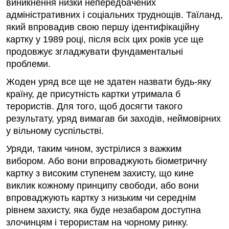
виникнення низки непередбачених
адміністративних і соціальних труднощів. Таїланд,
який впровадив свою першу ідентифікаційну
картку у 1989 році, після всіх цих років усе ще
продовжує згладжувати фундаментальні
проблеми.
Жоден уряд все ще не здатен назвати будь-яку
країну, де присутність картки утримала б
терористів. Для того, щоб досягти такого
результату, уряд вимагав би заходів, неймовірних
у вільному суспільстві.
Уряди, таким чином, зустрілися з важким
вибором. Або вони впроваджують біометричну
картку з високим ступенем захисту, що кине
виклик кожному принципу свободи, або вони
впроваджують картку з низьким чи середнім
рівнем захисту, яка буде незабаром доступна
злочинцям і терористам на чорному ринку.