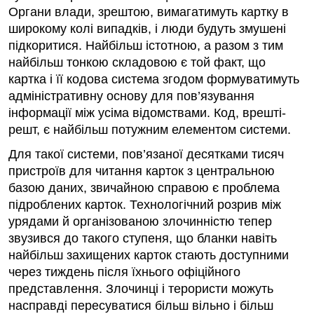
Органи влади, зрештою, вимагатимуть картку в
широкому колі випадків, і люди будуть змушені
підкоритися. Найбільш істотною, а разом з тим
найбільш тонкою складовою є той факт, що
картка і її кодова система згодом формуватимуть
адміністративну основу для пов’язування
інформації між усіма відомствами. Код, врешті-
решт, є найбільш потужним елементом системи.
Для такої системи, пов’язаної десятками тисяч
пристроїв для читання карток з центральною
базою даних, звичайною справою є проблема
підроблених карток. Технологічний розрив між
урядами й організованою злочинністю тепер
звузився до такого ступеня, що бланки навіть
найбільш захищених карток стають доступними
через тиждень після їхнього офіційного
представлення. Злочинці і терористи можуть
насправді пересуватися більш вільно і більш