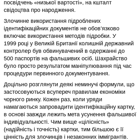
посвідчень «низької вартості», на кшталт
свідоцтва про народження.
Злочинне використання підроблених
ідентифікаційних документів не обов’язково
включає використання методів підробки. У
1999 році у Великій Британії колишній державний
контролер був обвинувачений в одержанні до
500 паспортів на фальшивих осіб. Шахрайство
було просто результатом маніпулювання під час
процедури первинного документування.
Доцільно розглянути деякі неминучі формули, що
застосовуються всупереч правилам економіки
чорного ринку. Кожен раз, коли уряди
намагаються запровадити ідентифікаційну картку,
в основі завжди лежить мета усунення фальшивої
індивідуальності. Чим вище «цілісність»
(надійність і точність) картки, тим більшою є її
цінність для злочинців і незаконних іммігрантів.