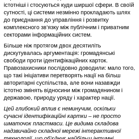
істотніші і стосуються куди ширшої сфери. В своїй
сутності, ці системи незмінно прокладають шлях
до приєднання до управління і розвитку
комплексного зв’язку між публічним і приватним
секторами інформаційних систем.
Більше ніж протягом двох десятиліть
дискутувалась аргументація: громадянські
свободи проти ідентифікаційних карток.
Правозахисники послідовно доводили: мало того,
що такі ініціативи перетворять нації на більш
авторитарні суспільства, але вони назавжди
істотно змінять відносини між громадянином і
державою, природу уряду і характер нації.
Цей глибокий вплив є неминучим, оскільки
сучасні ідентифікаційні картки – не просто
шматочок пластмаси. Це видима складова
надзвичайно складної мережі інтерактивної
технології, що об’єднує найбільш інтимні