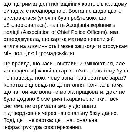
що підтримка ідентифікаційних карток, в кращому
випадку, є неоднорідною. Востаннє щодо цього
висловилася (злочин був проблемою, що
обговорювалась), навіть Асоціація керівників
поліції (Association of Chief Police Officers), яка
стверджувала, що картка матиме невеликий
вплив на злочинність і може зашкодити стосункам
між поліцією і громадськістю.
Це правда, що часи і обставини змінюються, але
якщо ідентифікаційна картка п’ять років тому була
непрацездатною, чому вона працюватиме зараз?
Коротка відповідь на це питання полягає в тому,
що на той час вона не могла працювати, доки не
було додано біометричні характеристики, і вся
система не отримала змогу діставати
підтвердження через національну базу даних.
Тоді, це – не картка: це – національна
інфраструктура спостереження.