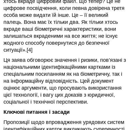
хтось вкраде цифровий файл. Що тепер? Це не
цифрове посвідчення, коли певна довірена третя
особа може видати їй інше. Це – її великий
палець. Вона має їх тільки два. Як тільки хтось
вкраде ваші біометричні характеристики, вони
залишаться вкраденими на все життя; не існує
жодного способу повернутися до безпечної
ситуації».[4]
Ця заява обговорює значення і ризики, пов’язані з
національними ідентифікаційними картками із
спеціальним посиланням як на біометричну, так і
на інформаційну відповідність. Цей документ
оцінює аргументи, що просувають використання
цієї технології, і вагу цих доказів з юридичної,
соціальної і технічної перспективи.
Ключові питання і засади
Пропозиції щодо впровадження урядових систем
ідентифікаційних карток викликають суперечності