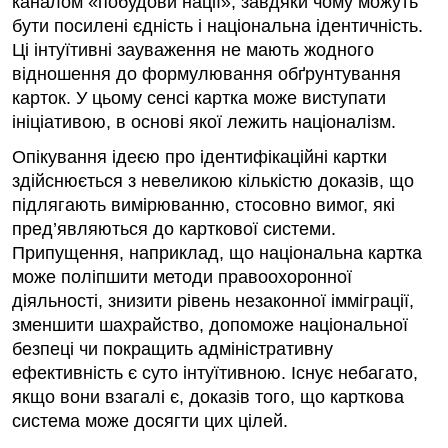
каналом «побудови нації», завдяки чому можуть
бути посилені єдність і національна ідентичність.
Ці інтуїтивні зауваження не мають жодного
відношення до формулювання обґрунтування
карток. У цьому сенсі картка може виступати
ініціативою, в основі якої лежить націоналізм.
Опікування ідеєю про ідентифікаційні картки
здійснюється з невеликою кількістю доказів, що
підлягають вимірюванню, стосовно вимог, які
пред’явля­ють­ся до карткової системи.
Припущення, наприклад, що національна картка
може поліпшити методи правоохоронної
діяльності, знизити рівень незаконної імміграції,
зменшити шахрайство, допоможе національної
безпеці чи покращить адміністративну
ефективність є суто інтуїтивною. Існує небагато,
якщо вони взагалі є, доказів того, що карткова
система може досягти цих цілей.