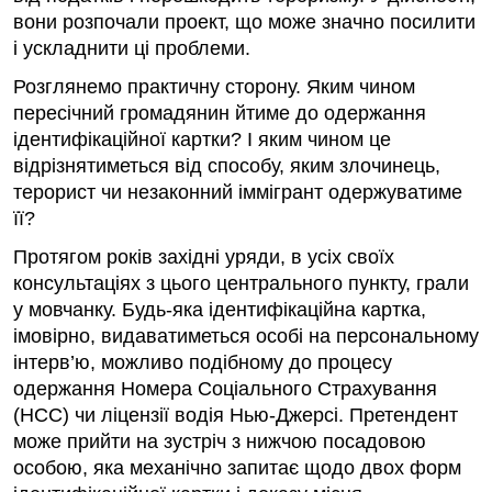
вони розпочали проект, що може значно посилити
і ускладнити ці проблеми.
Розглянемо практичну сторону. Яким чином
пересічний громадянин йтиме до одержання
ідентифікаційної картки? І яким чином це
відрізнятиметься від способу, яким злочинець,
терорист чи незаконний іммігрант одержуватиме
її?
Протягом років західні уряди, в усіх своїх
консультаціях з цього центрального пункту, грали
у мовчанку. Будь-яка ідентифікаційна картка,
імовірно, видаватиметься особі на персональному
інтерв’ю, можливо подібному до процесу
одержання Номера Соціального Страхування
(НСС) чи ліцензії водія Нью-Джерсі. Претендент
може прийти на зустріч з нижчою посадовою
особою, яка механічно запитає щодо двох форм