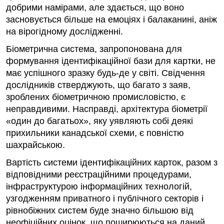
добрими намірами, але здається, що воно
засновується більше на емоціях і балаканині, аніж
на вірогідному дослідженні.
Біометрична система, запропонована для
формування ідентифікаційної бази для картки, не
має успішного зразку будь-де у світі. Свідчення
дослідників стверджують, що багато з заяв,
зроблених біометричною промисловістю, є
неправдивими. Насправді, архітектура біометрії
«один до багатьох», яку уявляють собі деякі
прихильники канадської схеми, є повністю
шахрайською.
Вартість системи ідентифікаційних карток, разом з
відповідними реєстраційними процедурами,
інфраструктурою інформаційних технологій,
узгодженням приватного і публічного секторів і
рівнобіжних систем буде значно більшою від
неофіційних оцінок, що поширюються на даний