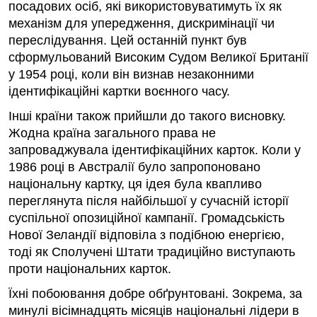
посадових осіб, які використовуватимуть їх як
механізм для упередження, дискримінації чи
переслідування. Цей останній пункт був
сформульований Високим Судом Великої Британії
у 1954 році, коли він визнав незаконними
ідентифікаційні картки воєнного часу.
Інші країни також прийшли до такого висновку.
Жодна країна загального права не
запроваджувала ідентифікаційних карток. Коли у
1986 році в Австралії було запропоновано
національну картку, ця ідея була квапливо
переглянута після найбільшої у сучасній історії
суспільної опозиційної кампанії. Громадськість
Нової Зеландії відповіла з подібною енергією,
тоді як Сполучені Штати традиційно виступають
проти національних карток.
Їхні побоювання добре обґрунтовані. Зокрема, за
минулі вісімнадцять місяців національні лідери в