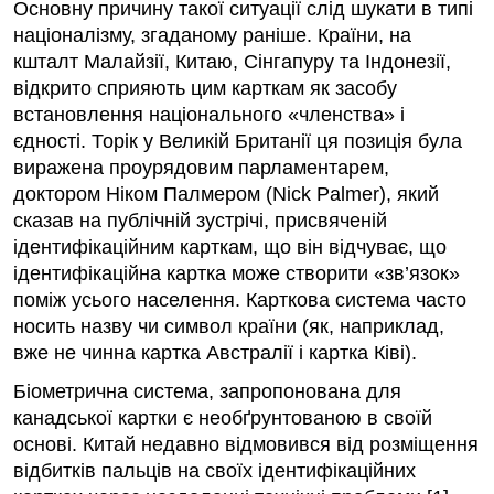
Основну причину такої ситуації слід шукати в типі
націоналізму, згаданому раніше. Країни, на
кшталт Малайзії, Китаю, Сінгапуру та Індонезії,
відкрито сприяють цим карткам як засобу
встановлення національного «членства» і
єдності. Торік у Великій Британії ця позиція була
виражена проурядовим парламентарем,
доктором Ніком Палмером (Nick Pal­mer), який
сказав на публічній зустрічі, присвяченій
ідентифікаційним карткам, що він відчуває, що
ідентифікаційна картка може створити «зв’язок»
поміж усього населення. Карткова система часто
носить назву чи символ країни (як, наприклад,
вже не чинна картка Австралії і картка Ківі).
Біометрична система, запропонована для
канадської картки є необґрунтованою в своїй
основі. Китай недавно відмовився від розміщення
відбитків пальців на своїх ідентифікаційних