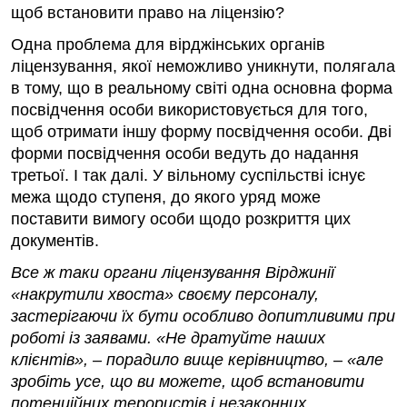
щоб встановити право на ліцензію?
Одна проблема для вірджінських органів
ліцензування, якої неможливо уникнути, полягала
в тому, що в реальному світі одна основна форма
посвідчення особи використовується для того,
щоб отримати іншу форму посвідчення особи. Дві
форми посвідчення особи ведуть до надання
третьої. І так далі. У вільному суспільстві існує
межа щодо ступеня, до якого уряд може
поставити вимогу особи щодо розкриття цих
документів.
Все ж таки органи ліцензування Вірджинії
«накрутили хвоста» своєму персоналу,
застерігаючи їх бути особливо допитливими при
роботі із заявами. «Не дратуйте наших
клієнтів», – порадило вище керівництво, – «але
зробіть усе, що ви можете, щоб встановити
потенційних терористів і незаконних