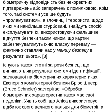
біометричну відповідність без некоректних
підтверджень або заперечень є помилковою. Крім
того, такі системи усе ще будуть
«проламуватися», а злочинці і терористи, щодо
яких ми найбільше стурбовані, знайдуть спосіб
експлуатувати їх, використовуючи фальшиве
відчуття безпеки таким чином, що картки
забезпечуватимуть їхню власну перевагу ––
фактично ставлячи нас у
меншу безпеку
в
результаті цього». [3]
Існують також істотні загрози безпеці, що
виникають як результат системи ідентифікації,
заснованої на біометричних характеристиках.
Експерт з комп’ютерної безпеки Брюс Шнеєр
(Bruce Schneier) застерігає: «Обробка
біометричних характеристик також має свої
недоліки. Уявіть собі, що Аліса використовує
відбиток свого великого пальця для біометрії, а